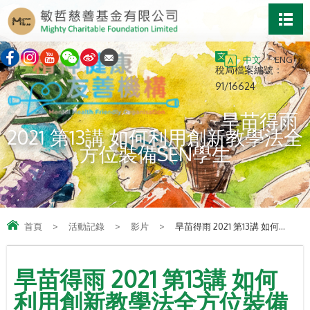
中文
ENG
稅局檔案編號：
91/16624
旱苗得雨
2021 第13講 如何利用創新教學法全
方位裝備SEN學生
首頁
>
活動記錄
>
影片
>
旱苗得雨 2021 第13講 如何...
旱苗得雨 2021 第13講 如何
利用創新教學法全方位裝備