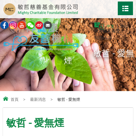
中文
ENG
稅局檔案編號：
91/16624
敏哲 - 愛無
煙
首頁
>
最新消息
>
敏哲 - 愛無煙
敏哲 - 愛無煙