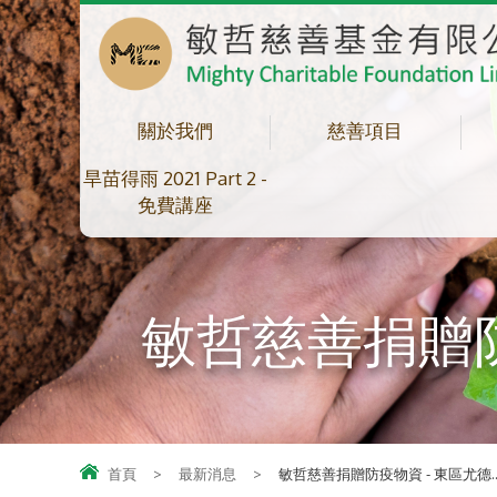
關於我們
慈善項目
旱苗得雨 2021 Part 2 -
免費講座
敏哲慈善捐贈防
首頁
>
最新消息
>
敏哲慈善捐贈防疫物資 - 東區尤德..