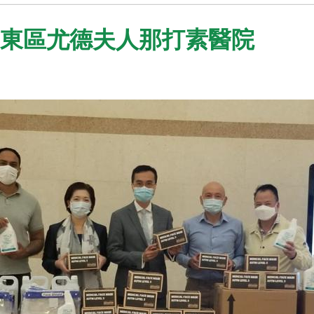
- 東區尤德夫人那打素醫院