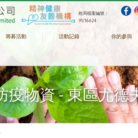
稅局檔案編號：
91/16624
籌募活動
活動記錄
你的參與
疫物資 - 東區尤
.